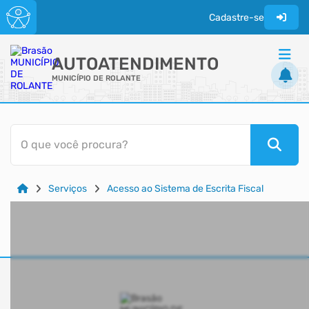
Cadastre-se
AUTOATENDIMENTO
MUNICÍPIO DE ROLANTE
ACESSO RÁPIDO
O que você procura?
Acessibilidade
Cidadão
Serviços
Acesso ao Sistema de Escrita Fiscal
Transparência