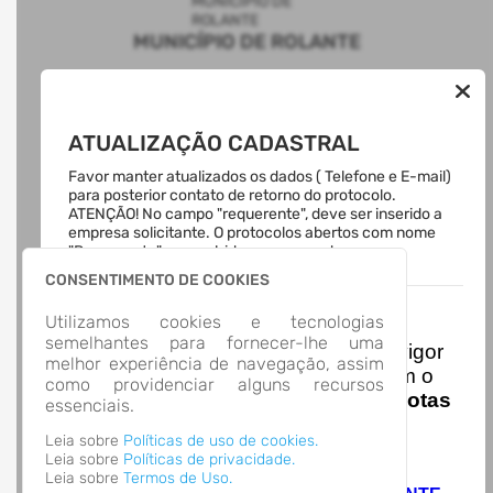
MUNICÍPIO DE ROLANTE
AUTOATENDIMENTO
ATUALIZAÇÃO CADASTRAL
ACESSO RÁPIDO
Favor manter atualizados os dados ( Telefone e E-mail)
Acesso à Informação
para posterior contato de retorno do protocolo.
Cidadão
ATENÇÃO! No campo "requerente", deve ser inserido a
empresa solicitante. O protocolos abertos com nome
Transparência
"Requerente" preenchidos em nome de
LOCALIZAÇÃO
consultores/contadores serão indeferidos.
CONSENTIMENTO DE COOKIES
Avenida Getulio Vargas, Nº 110, Centro
Rolante/
Nota Nacional
Utilizamos cookies e tecnologias
CEP: 95.690-000
semelhantes para fornecer-lhe uma
Abrir no Mapa
I
niciando em
01/01/2026
entra em vigor
melhor experiência de navegação, assim
CONTATOS
a obrigatoriedade de integração com o
como providenciar alguns recursos
(51) 3547-1188
Ambiente de Dados Nacional das
Notas
essenciais.
administracao@rolante.rs.gov.br
de Serviço Eletrônicas
com isso
HORÁRIO DE ATENDIMENTO
Leia sobre
Políticas de uso de cookies.
entraram em vigor
novas regras,
Leia sobre
Políticas de privacidade.
Segunda-feira a Quinta-feira
8:00 às 12:00
acesse o link abaixo e saiba mais.
Leia sobre
Termos de Uso.
Sexta-feira
8:00 às 13:00